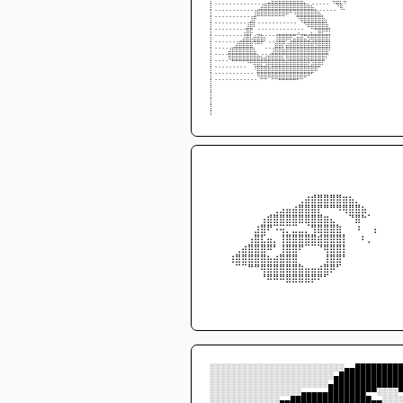
⡇⢀⢀⢀⢀⢀⢀⢀⢀⢀⢀⢀⢀⢀⢀⣀⣤⣶⣾⣿⣿⣿⣿⣿⣿⣿⣅⡀⢀⢀⢀⢀⢀⠉⠻⣿⣏⠳
⡇⢀⢀⢀⢀⢀⢀⢀⢀⢀⢀⢀⢀⣠⣾⣿⣿⣿⣿⣿⣿⣿⣿⣿⣿⣿⣿⣿⣷⣄⢀⢀⢀⢀⢀⠈⠻⠄
⡇⢀⢀⢀⢀⢀⢀⢀⢀⢀⢀⢀⣸⠿⠿⠿⠿⠿⠿⠿⠿⠛⠉⠘⣿⣿⣿⣿⣿⣿⣷⡄
⡇⢀⢀⢀⢀⢀⢀⢀⢀⢀⢀⣼⡏⢀⢀⢀⢀⢀⢀⢀⢀⢀⢀⢀⠈⠻⣿⣿⣿⣿⣿⣿⡆
⡇⢀⢀⢀⢀⢀⢀⢀⢀⢀⣼⣿⠃⢀⢀⢀⢀⢀⢀⢀⢀⢀⢀⢀⢀⢀⠈⠛⠿⣿⣿⣿⣿⡄
⡇⢀⢀⢀⢀⢀⢀⢀⢀⢰⣿⡗⢀⢤⣄⢀⢀⢀⢠⣤⣤⣤⣤⣤⠴⢤⣤⣠⣦⣤⣿⣯⣭⡅
⡇⢀⢀⢀⢀⢀⢀⢀⣠⣾⣿⣗⣿⣿⣿⠇⢀⢀⢸⣿⣿⠟⣫⣶⣿⣿⣶⣽⣻⣿⣿⣿⣿⡇
⡇⢀⢀⢀⢀⢀⣠⣾⣿⣿⣿⣿⡈⠉⠁⢀⢀⢀⣿⣿⡏⣾⣿⣿⣿⣿⣿⣿⣿⣽⣿⣿⣿⡇
⡇⢀⢀⢀⢀⣾⣿⣿⣿⣿⣿⣿⣷⡀⢀⢀⢀⣼⣿⣿⣿⣿⣿⣿⣿⣿⣿⣿⣿⣿⣿⣿⣿⠁
⡇⢀⢀⢀⢀⠻⣿⣿⣿⣿⣿⣿⣿⣿⣷⣾⣿⣿⣿⣿⣧⣻⣿⣿⣿⣿⣿⣿⣿⣿⣿⣿⠃
⡇⢀⢀⢀⢀⢀⢀⢀⢀⢀⠈⠉⢻⣿⣯⣽⣟⣿⣿⣿⣿⣿⣿⣿⣿⣿⣿⣯⣾⣿⡿⠃
⡇⢀⢀⢀⢀⢀⢀⢀⢀⢀⢀⢀⠈⣿⣿⣿⣿⣿⣿⣿⣿⣿⣿⣿⣿⣿⣿⣿⡿⠛
⡇⢀⢀⢀⢀⢀⢀⢀⢀⢀⢀⢀⢀⠙⠿⠿⠛⠿⠿⣿⣿⣿⣿⣿⡿⠿⠛⠉
⡇
⡇
⡇
⡇
⡇
⠃
⠀⠀⠀⠀⠀⠀⠀⠀⠀⠀⠀⠀⠀⠀⠀⠀⠀⠀⠀⠀⠀⠀⠀⠀⠀⠀⠀⠀⠀⠀
⠀⠀⠀⠀⠀⠀⠀⠀⠀⠀⠀⠀⠀⠀⠀⠀⠀⠀⠀⠀⠀⠀⠀⠀⠀⠀⠀⠀⠀⠀
⠀⠀⠀⠀⠀⠀⠀⠀⠀⠀⠀⠀⠀⠀⠀⠀⠀⠀⠀⠀⠀⠀⠀⠀⠀⠀⠀⠀⠀⠀
⠀⠀⠀⠀⠀⠀⠀⠀⠀⠀⠀⠀⠀⠀⢀⣴⣾⣿⣿⣿⣿⣶⣦⡀⠀⠀⠀⠀⠀⠀
⠀⠀⠀⠀⠀⠀⠀⠀⠀⠀⢀⣠⣤⣴⣿⣿⣿⡟⠛⠛⠻⢿⣿⣿⣦⠀⠀⠀⠀⠀
⠀⠀⠀⠀⠀⠀⠀⠀⢠⣾⣿⣿⣿⣿⣿⣿⣿⣿⣶⣄⠀⠀⠙⣿⠓⠁⠀⠀⠀⠀
⠀⠀⠀⠀⠀⠀⠀⣰⣿⠟⠩⢭⡉⣉⣀⡈⢻⣿⣿⣿⣷⠀⠀⠰⠀⠀⡄⠀⠀⠀
⠀⠀⠀⠀⠀⠀⢠⣿⣏⣤⡀⢸⣿⣿⣿⣿⣿⣾⣿⣿⣿⡇⠀⠀⠆⡀⠀⠀⠀⠀
⠀⠀⠀⠀⢀⣴⣿⣿⣿⠿⠃⢸⣿⣿⠟⠉⠉⠙⢿⣿⣿⡇⠀⠀⠀⠀⠀⠀⠀⠀
⠀⠀⠀⢰⣿⣿⣿⣿⣿⣦⣴⣿⣿⣿⠀⠀⠀⠀⢸⣿⣿⠃⠀⠀⠀⠀⠀⠀⠀⠀
⠀⠀⠀⠀⠉⠉⠛⠛⢿⣿⣿⣿⣿⣿⣷⣤⣤⣴⣿⡿⠋⠀⠀⠀⠀⠀⠀⠀⠀⠀
⠀⠀⠀⠀⠀⠀⠀⠀⠘⠿⠿⠿⣿⣿⣿⣿⡿⠟⠋⠀⠀⠀⠀⠀⠀⠀⠀⠀⠀⠀
⠀⠀⠀⠀⠀⠀⠀⠀⠀⠀⠀⠀⠀⠀⠀⠀⠀⠀⠀⠀⠀⠀⠀⠀⠀⠀⠀⠀⠀⠀
⠀⠀⠀⠀⠀⠀⠀⠀⠀⠀⠀⠀⠀⠀⠀⠀⠀⠀⠀⠀⠀⠀⠀⠀⠀⠀⠀⠀⠀⠀
⠀⠀⠀⠀⠀⠀⠀⠀⠀⠀⠀⠀⠀⠀⠀⠀⠀⠀⠀⠀⠀⠀⠀⠀⠀⠀⠀⠀⠀⠀
░░░░░░░░░░░░░░░░░░░░░░░░░▄▄████████
░░░░░░░░░░░░░░░░░░░░░░░▄███████████
░░░░░░░░░░░░░░░░░░░░░░▄████████████
░░░░░░░░░░░░░░░░░▄▄▄▄▄███████▀▀░░░░
░░░░░░░░░░░░░▄▄███████████████▄▄░░░