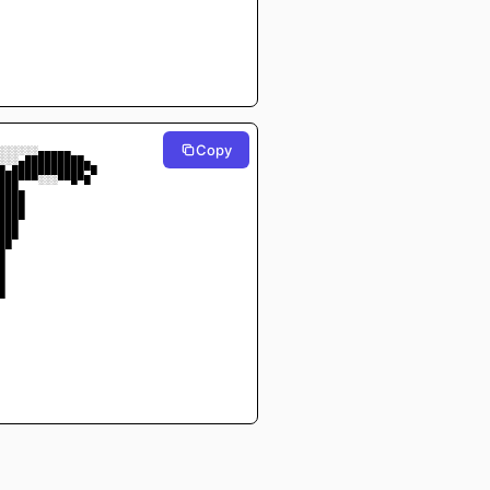
⠀⠀⠀⠀
⠀⠀⠀⠀
⠀⠀⠀⠀
⠀⠀⠀⠀
⠀⠀⠀⠀
⠀⠀⠀⠀
⠀⠀⠀⠀
⠀⠀⠀⠀
Copy
░░░░░░▄▄▄▄▄
░░░▄█████████▄
█▄███████████▀█
███▀▀▀░░░▀▀█▀█
███▄
████
████
███▀
███
██▀
█▀
█
█
█
█
▀