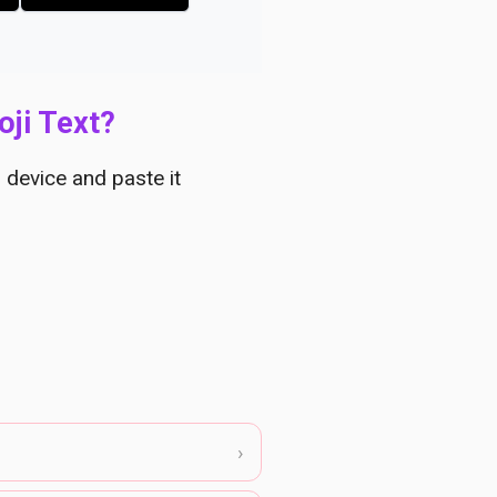
ji Text?
 device and paste it
›