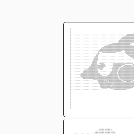
⣿
⣿
⣿
⣿⢀⢀⢀⢀⢀⢀⢀⢀⢀⢀⢀⢀⢀⢀⢀⢀⢀⢀⢀⢀⢀⢀⢀⢀⢀⢀⢀⢀⢀⢀⢀⢀⢀⢀⢀⢀⢀⢀⢀⢀⢀⢀⢀⢀⢀⢀⢀⢀⢀⢀⢀⢀⢀⢀⢀⢀⢀⢀⢀⢀⢀⢀⢀⢀⢀⣀⣠⣤⣤⣤
⣿⢀⢀⢀⢀⢀⢀⢀⢀⢀⢀⢀⢀⢀⢀⢀⢀⢀⢀⢀⢀⢀⢀⢀⢀⢀⢀⢀⢀⢀⢀⢀⢀⢀⢀⢀⢀⢀⢀⢀⢀⢀⢀⢀⢀⢀⢀⢀⢀⢀⢀⢀⢀⢀⢀⢀⢀⢀⢀⢀⢀⢀⣠⣶⣿⣿⣿⣿⣿⣿⣿
⣿⢀⢀⢀⢀⢀⢀⢀⢀⢀⢀⢀⢀⢀⢀⢀⢀⢀⢀⢀⢀⢀⢀⢀⢀⢀⢀⢀⢀⢀⢀⢀⢀⢀⢀⢀⢀⢀⢀⢀⢀⢀⢀⢀⢀⢀⢀⢀⢀⢀⢀⢀⢀⢀⢀⢀⢀⢀⢀⣠⣶⣿⣿⣿⣿⣿⣿⣿⣿⣿⣿
⣿⢀⢀⢀⢀⢀⢀⢀⢀⢀⢀⢀⢀⢀⢀⢀⢀⢀⢀⢀⢀⢀⢀⢀⢀⢀⢀⢀⢀⢀⢀⢀⢀⢀⢀⢀⢀⢀⢀⢀⢀⢀⢀⢀⢀⢀⢀⢀⢀⢀⢀⢀⢀⢀⢀⢀⢀⣠⣾⣿⣿⣿⣿⣿⣿⣿⣿⣿⣿⣿⣿
⣿⢀⢀⢀⢀⢀⢀⢀⢀⢀⢀⢀⢀⢀⢀⢀⢀⢀⢀⢀⢀⢀⢀⢀⢀⢀⢀⢀⢀⢀⢀⢀⢀⢀⢀⢀⢀⢀⢀⢀⢀⢀⢀⢀⢀⢀⢀⢀⢀⢀⢀⢀⢀⢀⢀⢠⣾⣿⣿⣿⣿⣿⣿⣿⣿⣿⣿⣿⣿⣿⣿
⣿⢀⢀⢀⢀⢀⢀⢀⢀⢀⢀⢀⢀⢀⢀⢀⢀⢀⢀⢀⢀⢀⢀⢀⢀⢀⢀⢀⢀⢀⢀⢀⢀⢀⢀⢀⢀⢀⢀⢀⢀⢀⢀⢀⢀⢀⢀⢀⢀⢀⢀⢀⢀⢀⣰⣿⣿⣿⣿⣿⣿⣿⣿⣿⣿⣿⣿⣿⣿⣿⣿
⣿⢀⢀⢀⢀⢀⢀⢀⢀⢀⢀⢀⢀⢀⢀⢀⢀⢀⢀⢀⢀⢀⢀⢀⢀⢀⢀⢀⢀⢀⢀⢀⢀⢀⢀⢀⢀⢀⢀⢀⢀⢀⢀⢀⢀⢀⢀⢀⢀⢀⣀⣀⣀⣰⣿⣿⣿⣿⣿⣿⣿⣿⣿⣿⣿⣿⣿⣿⣿⠿⠿
⣿⢀⢀⢀⢀⢀⢀⢀⢀⢀⢀⢀⢀⢀⢀⢀⢀⢀⢀⢀⢀⢀⢀⢀⢀⢀⢀⢀⢀⢀⢀⢀⢀⢀⢀⢀⢀⢀⢀⢀⢀⢀⢀⣀⣤⣴⣶⣾⣿⣿⣿⣿⣿⣿⣿⣿⣿⣿⣿⣿⣿⣿⣿⣿⣿⣿⣿⡉⢀⢀⢀
⣿⢀⢀⢀⢀⢀⢀⢀⢀⢀⢀⢀⢀⢀⢀⢀⢀⢀⢀⢀⢀⢀⢀⢀⢀⢀⢀⢀⢀⢀⢀⢀⢀⢀⢀⢀⢀⢀⢀⣠⣴⣶⣿⣿⣿⣿⣿⣿⣿⣿⣿⣿⣿⣿⣿⣿⣿⣿⣿⣿⣿⣿⣿⣿⣿⣿⣿⣿⣿⣶⣤
⣿⢀⢀⢀⢀⢀⢀⢀⢀⢀⢀⢀⢀⢀⢀⢀⢀⢀⢀⢀⢀⢀⢀⢀⢀⢀⢀⢀⢀⢀⢀⢀⢀⢀⢀⢀⣠⣴⣿⣿⣿⣿⣿⣿⣿⣿⣿⣿⣿⣿⣿⣿⣿⣿⣿⣿⣿⣿⣿⣿⣿⣿⣿⣿⣿⣿⣿⣿⣿⣿⣿
⣿⢀⢀⢀⢀⢀⢀⢀⢀⢀⢀⢀⢀⢀⢀⢀⢀⢀⢀⢀⢀⢀⢀⢀⢀⢀⢀⢀⢀⢀⢀⢀⢀⢀⣠⣾⣿⣿⣿⣿⣿⣿⣿⣿⣿⣿⣿⣿⣿⣿⣿⣿⣿⣿⣿⣿⣿⣿⣿⣿⣿⣿⣿⣿⣿⣿⣿⣿⣿⣿⣿
⣿⢀⢀⢀⢀⢀⢀⢀⢀⢀⢀⢀⢀⢀⢀⢀⢀⢀⢀⢀⢀⢀⢀⢀⢀⢀⢀⢀⢀⢀⢀⢀⣠⣾⣿⣿⣿⣿⣿⣿⣿⣿⣿⣿⣿⣿⣿⣿⣿⣿⣿⣿⣿⣿⣿⣿⣿⣿⡿⠟⠹⣿⣿⣿⣿⣿⣿⣿⣿⣿⣿
⣿⢀⢀⢀⢀⢀⢀⢀⢀⢀⢀⢀⢀⢀⢀⢀⢀⢀⢀⢀⢀⢀⢀⢀⢀⢀⢀⢀⢀⢀⢀⢀⠻⢿⣿⣿⣿⣿⣿⣿⣿⣿⣿⣿⣿⣿⣿⣿⣿⣿⣿⣿⣿⣿⠿⠟⠛⠉⢀⢀⢀⠹⣿⣿⣿⣿⣿⣿⣿⣿⣿
⣿⢀⢀⢀⢀⢀⢀⢀⢀⢀⢀⢀⢀⢀⢀⢀⢀⢀⢀⢀⢀⢀⢀⢀⢀⢀⢀⢀⢀⢀⢠⢺⣿⠆⢀⢀⠈⠉⠉⠉⠙⠛⠛⠛⠛⠛⠛⠛⠉⠉⠉⠉⢀⢀⢀⢀⢀⢀⢀⢀⢀⢀⠹⣿⣿⣿⣿⣿⣿⣿⣿
⣿⢀⢀⢀⢀⢀⢀⢀⢀⢀⢀⢀⢀⢀⢀⢀⢀⢀⢀⢀⢀⢀⢀⢀⢀⢀⢀⢀⢀⣴⣿⣿⡟⢀⢀⢀⢀⢀⢀⢀⢀⢀⢀⢀⢀⢀⢀⢀⢀⢀⢀⢀⢀⢀⢀⢀⢀⢀⢀⢀⢀⢀⢀⠈⠻⣿⣿⣿⣿⣿⣿
⣿⢀⢀⢀⢀⢀⢀⢀⢀⢀⢀⢀⢀⢀⢀⢀⢀⢀⢀⢀⢀⢀⢀⢀⢀⢀⢀⢀⢠⣿⣿⡟⢀⢀⢀⢀⢀⢀⢀⢀⢀⢀⢀⢀⢀⢀⢀⢀⢀⢀⢀⢀⢀⢀⢀⢀⢀⢀⢀⢀⢀⢀⢀⢀⢀⠈⠻⣿⣿⣿⣿
⣿⢀⢀⢀⢀⢀⢀⢀⢀⢀⢀⢀⢀⢀⢀⢀⢀⢀⢀⢀⢀⢀⢀⢀⢀⢀⢀⣸⣾⣿⣿⣿⢀⢀⢀⢀⢀⢀⢀⢀⢀⢀⢀⢀⢀⢀⢀⢀⢀⢀⢀⢀⢀⢀⢀⢀⢀⢀⢀⢀⢀⢀⢀⢀⢀⢀⢀⠈⠙⢿⣿
⣿⢀⢀⢀⢀⢀⢀⢀⢀⢀⢀⢀⢀⢀⢀⢀⢀⢀⢀⢀⢀⢀⢀⢀⢀⢀⣰⣿⣿⣿⣿⣿⢀⢀⢀⢀⢀⢀⢀⢀⢀⢀⢀⢀⢀⢀⢀⢀⢀⢀⢀⢀⢀⢀⢀⢀⢀⢀⢀⢀⢀⢀⢀⢀⢀⢀⢀⢀⢀⢀⠈
⣿⢀⢀⢀⢀⢀⢀⢀⢀⢀⢀⢀⢀⢀⢀⢀⢀⢀⢀⢀⢀⢀⢀⢀⢀⢠⣿⣿⣿⣿⡟⠃⢀⢀⢀⢀⢀⢀⢀⢀⢀⢀⢀⢀⢀⢀⢀⢀⢀⢀⢀⢀⢀⢀⢀⢀⢀⢀⢀⢀⢀⢀⢀⢀⢀⢀⢀⢀⢀⢀⢀
⣿⢀⢀⢀⢀⢀⢀⢀⢀⢀⢀⢀⢀⢀⢀⢀⢀⢀⢀⢀⢀⢀⢀⢀⢀⣾⣿⣿⣿⣿⡇⢀⢀⢀⣀⣀⣀⢀⢀⢀⢀⢀⢀⢀⢀⢀⢀⢀⢀⢀⢀⢀⢀⢀⢀⢀⢀⢀⢀⢀⢀⢀⢀⢀⣀⣀⢀⢀⢀⢀⢀
⣿⢀⢀⢀⢀⢀⢀⢀⢀⢀⢀⢀⢀⢀⢀⢀⢀⢀⢀⢀⢀⢀⢀⢀⢸⣿⣿⣿⣿⣿⠇⢀⡔⠋⢻⣿⣿⣿⣦⢀⢀⢀⢀⢀⢀⢀⢀⢀⣰⣶⣶⣶⣶⣶⣶⣶⣿⣿⣿⣿⣿⣿⡿⠿⠿⢿⣿⣿⣶⣶⣦
⣿⢀⢀⢀⢀⢀⢀⢀⢀⢀⢀⢀⢀⢀⢀⢀⢀⢀⢀⢀⢀⢀⢀⢠⣿⣿⣿⣿⣿⣿⢀⣿⣦⣤⣾⣿⣿⣿⣿⣇⢀⢀⢀⢀⢀⢀⢀⢀⣿⣿⣿⣿⣿⣿⣿⣿⣿⣿⣟⠻⠛⣉⣤⣤⣤⣤⣤⣤⣁⠂⠽
⣿⢀⢀⢀⢀⢀⢀⢀⢀⢀⢀⢀⢀⢀⢀⢀⢀⢀⢀⢀⢀⡠⢚⣶⣿⣿⣿⣿⣿⣿⢸⣿⣿⣿⣿⣿⣿⣿⡿⡿⢀⢀⢀⢀⢀⢀⢀⢀⣿⣿⣿⣿⣿⣿⣿⣿⠻⢋⣤⣾⣿⣿⣿⣿⣿⣿⣿⣿⣿⣿⣷
⣿⢀⢀⢀⢀⢀⢀⢀⢀⢀⢀⢀⢀⢀⢀⢀⢀⢀⢀⡠⣠⣾⣿⣿⣿⣿⣿⣿⣿⣿⣏⠻⣿⡿⢿⣿⡿⠛⡀⠁⢀⢀⢀⢀⢀⢀⢀⢸⣿⣿⣿⣿⣿⣿⡿⠃⣴⣿⣿⣿⣿⣿⣿⣿⣿⣿⣿⣿⣿⣿⣿
⣿⢀⢀⢀⢀⢀⢀⢀⢀⢀⢀⢀⢀⢀⢀⢀⢀⡰⣋⣾⣿⣿⣿⣿⣿⣿⣿⣿⣿⣿⣿⡀⠈⠙⠒⠶⠂⠊⢀⢀⢀⢀⢀⢀⢀⢀⢀⣿⣿⣿⣿⣿⣿⡧⢀⣾⣿⣿⣿⣿⣿⣿⣿⣿⣿⣿⣿⣿⣿⣿⣿
⣿⢀⢀⢀⢀⢀⢀⢀⢀⢀⢀⢀⢀⢀⢀⡴⣿⣿⣿⣿⣿⣿⣿⣿⣿⣿⣿⣿⣿⣿⣿⣷⢀⢀⢀⢀⢀⢀⢀⢀⢀⢀⢀⢀⢀⢀⢠⣿⣿⣿⣿⣿⣿⡁⣸⣿⣿⣿⣿⣿⣿⣿⣿⣿⣿⣿⣿⣿⣿⣿⣿
⣿⢀⢀⢀⢀⢀⢀⢀⢀⢀⢀⢀⢀⡐⣭⣾⣿⣿⣿⣿⣿⣿⣿⣿⣿⡿⣿⣿⣿⣿⣿⣿⣄⢀⢀⢀⢀⢀⢀⢀⢀⢀⢀⢀⢀⣰⣿⣿⣿⣿⣿⣿⣿⠁⣿⣿⣿⣿⣿⣿⣿⣿⣿⣿⣿⣿⣿⣿⣿⣿⣿
⣿⢀⢀⢀⢀⢀⢀⢀⢀⢀⢀⢀⣆⣿⣿⣿⣿⣿⣿⣿⣿⣿⣿⣿⣿⣿⣿⣿⣿⣿⣿⣿⣿⣷⢀⢀⢀⢀⢀⢀⢀⢀⢀⢀⣴⣿⣿⣿⣿⣿⣿⣿⣿⡀⣿⣿⣿⣿⣿⣿⣿⣿⣿⣿⣿⣿⣿⣿⣿⣿⣿
⣿⢀⢀⢀⢀⢀⢀⢀⢀⢀⢀⠘⡽⣿⣿⣿⣿⣿⣿⣿⣿⣿⣿⣿⣿⣿⣿⣿⣿⣿⣿⣿⣿⣿⣷⣶⣤⣀⡀⢀⣀⣤⣶⣿⣿⣿⣿⣿⣿⣿⣿⣿⣿⡇⢹⣿⣿⣿⣿⣿⣿⣿⣿⣿⣿⣿⣿⣿⣿⣿⣿
⣿⢀⢀⢀⢀⢀⢀⢀⢀⢀⢀⢀⠙⢿⣿⣿⣿⣿⣿⣿⣿⣿⣿⣿⣿⣿⣿⣿⣿⣿⣿⣿⣿⣿⣿⣿⣿⣿⣿⣿⣿⣿⣿⣿⣿⣿⣿⣿⣿⣿⣿⣿⣿⣿⢀⢿⣿⣿⣿⣿⣿⣿⣿⣿⣿⣿⣿⣿⣿⣿⣿
⣿⢀⢀⢀⢀⢀⢀⢀⢀⢀⢀⢀⢀⢀⠉⠛⠿⠿⣿⣛⠻⠿⠿⠟⢿⣿⣿⣿⣿⣿⣿⣿⣿⣿⣿⣿⣿⣿⣿⣿⣿⣿⣿⣿⣿⣿⣿⣿⣿⣿⣿⣿⣿⣿⣾⣄⠻⣿⣿⣿⣿⣿⣿⣿⣿⣿⣿⣿⣿⣿⣿
⣿⢀⢀⢀⢀⢀⢀⢀⢀⢀⢀⢀⢀⢀⢀⢀⢀⢀⢀⢀⢀⢀⢀⢀⢀⢀⠉⠉⠉⠙⠻⡿⣿⣿⣿⣿⣿⣭⣉⣹⡿⠿⣿⣿⣿⣿⣿⣿⣿⣿⣿⣿⣿⣿⣿⣿⣷⣌⠛⢿⣿⣿⣿⣿⣿⣿⣿⣿⣿⣿⠿
⣿⢀⢀⢀⢀⢀⢀⢀⢀⢀⢀⢀⢀⢀⢀⢀⢀⢀⢀⢀⢀⢀⢀⢀⢀⢀⢀⢀⢀⢀⢀⠘⣿⣿⣿⣿⣿⣿⣿⣿⣿⣷⣦⣌⠿⣿⣿⣿⣿⣿⣿⣿⣿⣿⣿⣿⣿⣿⣶⣴⣬⣉⡙⣛⠛⠛⠛⣛⣉⣤⣶
⣿⢀⢀⢀⢀⢀⢀⢀⢀⢀⢀⢀⢀⢀⢀⢀⢀⢀⢀⢀⢀⢀⢀⢀⢀⢀⢀⢀⢀⢀⢀⢀⢿⣿⣿⣿⣿⣿⣿⣿⣿⣿⣿⣿⣿⣾⣝⠿⣿⣿⣿⣿⣿⣿⣿⣿⣿⣿⣿⣿⣿⣿⣿⣿⣿⣿⣿⣿⣿⣿⣿
⣿⢀⢀⢀⢀⢀⢀⢀⢀⢀⢀⢀⢀⢀⢀⢀⢀⢀⢀⢀⢀⢀⢀⢀⢀⢀⢀⢀⢀⢀⢀⢀⢀⢹⣿⣿⣿⣿⣿⣿⣿⣿⣿⣿⣿⣿⣿⢷⣿⣿⣿⣿⣿⣿⣿⣿⣿⣿⣿⣿⣿⣿⣿⣿⣿⣿⣿⣿⣿⣿⣿
⣿⢀⢀⢀⢀⢀⢀⢀⢀⢀⢀⢀⢀⢀⢀⢀⢀⢀⢀⢀⢀⢀⢀⢀⢀⢀⢀⢀⢀⢀⢀⢀⢀⠸⣿⣿⣿⣿⣿⣿⣿⣿⣿⣿⣿⡟⣡⣾⣿⣿⣿⣿⣿⣿⣿⣿⣿⣿⣿⣿⣿⣿⣿⣿⣿⣿⣿⣿⣿⣿⣿
⣿⢀⢀⢀⢀⢀⢀⢀⢀⢀⢀⢀⢀⢀⢀⢀⢀⢀⢀⢀⢀⢀⢀⢀⢀⢀⢀⢀⢀⢀⢀⢀⢀⢀⠙⢿⣿⣿⣿⣿⣿⣿⣿⡿⣿⣾⣿⣿⣿⣿⣿⣿⣿⣿⣿⣿⣿⣿⣿⣿⣿⣿⣿⣿⣿⣿⣿⣿⣿⠿⠛
⣿⢀⢀⢀⢀⢀⢀⢀⢀⢀⢀⢀⢀⢀⢀⢀⢀⢀⢀⢀⢀⢀⢀⢀⢀⢀⢀⢀⢀⢀⢀⢀⢀⢀⢀⢀⠈⠙⠛⠛⠉⠉⢀⢀⠈⠙⠛⠿⠿⣿⣿⣿⣿⣿⣿⣿⣿⣿⣿⣿⣿⣿⣿⠿⠿⠛⠋⠉
⣿⢀⢀⢀⢀⢀⢀⢀⢀⢀⢀⢀⢀⢀⢀⢀⢀⢀⢀⢀⢀⢀⢀⢀⢀⢀⢀⢀⢀⢀⢀⢀⢀⢀⢀⢀⢀⢀⢀⢀⢀⢀⢀⢀⢀⢀⢀⢀⢀⢀⢀⢀⠉⠉⠉⠉⠉⠉⠉⠉
⣿
⣿
⣿
⣿
⣿
⣿
⣿
⣿
⣿
⣿
⣿
⣿
⠁
⡇
⡇⢀⢀⢀⢀⢀⢀⢀⢀⢀⢀⢀⢀⢀⢀⢀⢀⢀⢀⢀⢀⢀⢀⢀⣀⣠⣤⣤⣴⣶⣶⣤⣤⣄⡀
⡇⢀⢀⢀⢀⢀⢀⢀⢀⢀⢀⢀⢀⢀⢀⢀⢀⢀⢀⢀⢀⢀⣠⣾⣿⣿⣿⣿⣿⣿⣿⣿⣿⣿⣿⣷⣄
⡇⢀⢀⢀⢀⢀⢀⢀⢀⢀⢀⢀⢀⢀⢀⢀⢀⢀⢀⢀⢀⣾⣿⣿⣿⣿⣿⣿⣿⣿⣿⣿⣿⣿⣿⣿⣿⡧⡀