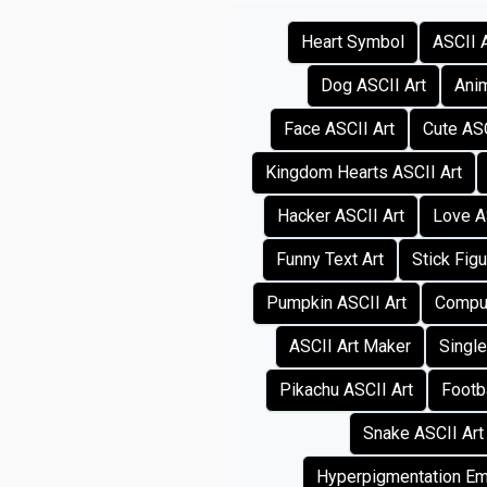
Heart Symbol
ASCII 
Dog ASCII Art
Anim
Face ASCII Art
Cute ASC
Kingdom Hearts ASCII Art
Hacker ASCII Art
Love A
Funny Text Art
Stick Figu
Pumpkin ASCII Art
Comput
ASCII Art Maker
Single
Pikachu ASCII Art
Footba
Snake ASCII Art
Hyperpigmentation Em