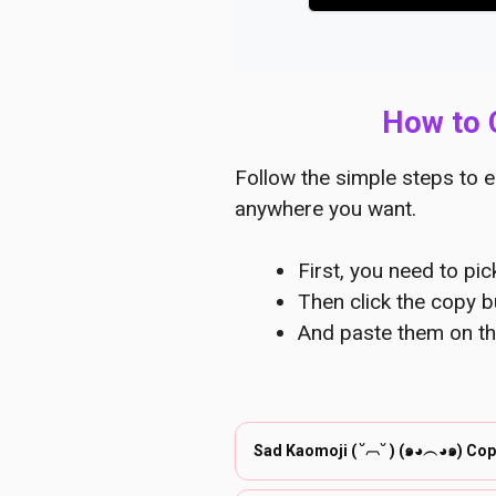
How to 
Follow the simple steps to e
anywhere you want.
First, you need to pi
Then click the copy b
And paste them on th
Sad Kaomoji ( ˘︹˘ ) (๑◕︵◕๑) Cop