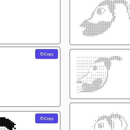
⠀⠀⠀⠀⠀⠀⠀⠀⠀⠀⠀⢀⣴⣿⣿⣿⣿⣿⣿⡿⠿⠿⠿⣿⣿⢆
⠀⠀⠀⠀⠀⠀⠀⠀⠀⠀⢀⠾⠟⠛⠋⠉⣿⣿⣿⡆⠀⠀⠀⠀⢻⡆
⠀⠀⠀⠀⠀⠀⠀⠀⠀⢠⢃⣴⡒⠢⡀⠀⢻⣿⣿⠇⠀⠀⠀⠀⠀⣿
⠀⠀⠀⠀⠀⠀⠀⠀⢠⠇⢸⣿⡗⢀⠃⠀⠘⣿⣿⠀⠀⠀⠀⠀⠀⢼
⠀⠀⠀⠀⠀⠀⠀⢀⡿⠀⠈⠛⠓⠁⠀⠀   ⠀⣿⠃⠀⠀⠀⠀⠀⠀
⠀⠀⠀⠀⠀⠀⢀⣸⠇⠀⠀⠀⠀⠀⠀      ⠀⢸⣿⠀⠀⠀⠀⠀⠀
⠀⠀⠀⠀⣠⣶⠛⠁⠀⠀⠀⠀⠀⣀⠀⠀    ⣸⣿⠀⠀⠀⠀⠀⠀⠀
⠀⠀⢀⣼⣿⣿⣷⣦⣤⣄⣠⣾⣿⣿⣿⣾⣿⡟⠀⠀⠀⠀⠀⠀⠀⠀
⠀⠀⠾⢿⣿⣿⣿⣿⣿⣿⣿⣿⣿⣿⣿⣿⣿⠃⠀⠀⠀⠀⠀⠀⠀⠀
⠀⠀⠀⠀⢠⣿⣿⣿⣿⣿⣿⣿⣿⣿⣿⡿⠁⠀⠀⠀⠀⠀⠀⠀⠀⠀
⠀⠀⠀⢰⣿⣿⣿⣿⣿⣿⣿⣿⣿⡿⠋⠀⠀⠀⠀⠀⠀⠀⠀⠀⠀⠀
⠀⠀⠀⠘⠿⢿⣿⣿⣿⠿⠿⠛⠉⠀⠀⠀⠀⠀⠀⠀⠀⠀⠀⠀⠀⠀
⠀⠀⠀⠀⠀⠀⠀⠀⠀⠀⠀⠀⠀⠀⠀⠀⠀⠀⠀⠀⠀⠀⠀⠀⠀⠀
Copy
⢀⢀⢀⢀⢀⢀⢀⢀⢀⢀⢀⢀⣀⣀⣀⡀⢀⣠⣴⣶⣶⣤⡀
⢀⢀⢀⢀⢀⢀⢀⢀⢀⢀⣠⣾⣿⣿⣿⣿⣾⠿⠟⠛⠿⡿⡝
⢀⢀⢀⢀⢀⢀⢀⢀⢀⠼⠛⠛⠉⠈⣿⣿⣿⡆
⢀⢀⢀⢀⢀⢀⢀⢠⢀⣤⢀⢀⢀⢀⠻⣿⣿⠇
⢀⢀⢀⢀⢀⢀⢀⠁⢸⣿⡇⢀⢀⢀⠈⢻⡿
⢀⢀⢀⢀⢀⢀⡄⢀⠈⠉⢀⢀⢀⢀⢀⢸⠁
⢀⢀⢀⢀⢀⡰⠁⢀⢀⢀⢀⢀⢀⢀⢀⢸
⢀⢀⢀⡔⠋⢀⢀⢀⢀⢀⢀⢀⢀⢀⢀⡼
⢀⢔⡁⢀⢀⢀⢀⢀⢀⣴⣾⣿⣷⡀⢰⡇
⠚⠿⠿⢱⣠⣄⡀⡀⣾⣿⣿⣿⡿⢠⡟
⢀⢀⢀⣾⢿⣿⣿⣻⣝⣿⣿⣟⣥⡞
⢀⢀⠠⢼⣽⣿⣿⣿⣿⣿⣿⠿⠋
⢀⢀⠲⠾⠿⠿⠿⠿⠛⠋⠁
⠀⠀⠀⠀⠀⠀⠀⠀⠀⠀⠀⠀⠀⠀⠀⠀⠀⠀⠀⠀⠀⠀⠀⠀⠀⠀
⠀⠀⠀⠀⠀⠀⠀⠀⠀⠀⠀⠀⠀⠀⠀⠀⠀⢀⣂⣀⣂⠀⠀⠀⠀⠀
⠀⠀⠀⠀⠀⠀⠀⠀⠀⠀⠀⠄⣠⣴⣶⣤⣴⣿⣿⣿⣿⣿⣆⠠⠀⠀
Copy
████▄▄
⠀⠀⠀⠀⠀⠀⠀⠀⠀⢀⢀⣾⡿⠿⠋⣿⣿⣏⠀⠒⠈⠻⡃⠱⡀⠀
███████▄
⠀⠀⠀⠀⠀⠀⠀⠀⠀⠈⠜⠁⣀⡀⠀⠘⣿⣿⢠⠀⠀⠀⢳⠀⢱⠀
█████████▄
⠀⠀⠀⠀⠀⠀⠀⠀⠀⡜⠀⣿⣦⢸⠀⠀⠹⣿⢸⠀⠀⠀⢸⠀⠀⡇
▀▀▀▀█████
⠀⠀⠀⠀⠀⠀⠀⠀⠁⡇⠀⠛⠟⠊⠀⠀⠀⢹⠸⠀⠀⠀⠀⠀⢰⠁
░░░░░▀██░▀