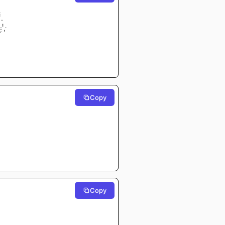
⠀⠀⠀⠀
⠆⠀⠀⠀
⢸⠀⠀⠀
⠀⠄⠀⠀
⡇⢰⠀⠀⠀
⢰⡃⡌⠀⠀⠀
⠉⠀⠀⠀⠀
⠀⠀⠀⠀
⠀⠀⠀⠀
⠀⠀⠀⠀
⠀⠀⠀⠀
⠀⠀⠀⠀
⠀⠀⠀⠀
Copy
Copy
⠀⠀⠀⠀
⠀⠀⠀⠀
⠀⠀⠀⠀
⠀⠀⠀⠀
⠀⠀⠀⠀
⠀⠀⠀⠀
⠀⠀⠀⠀