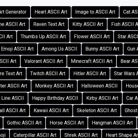
Art Generator
Heart ASCII Art
Image to ASCII Art
Cat AS
e ASCII Art
Raven Text Art
Kitty ASCII Art
Fish ASCII A
II Art
Thumbs Up ASCII Art
Flower ASCII Art
Star ASCI
Emoji ASCII Art
Among Us ASCII
Bunny ASCII Art
Gun 
SCII Art
Valorant ASCII Art
Minecraft ASCII Art
Bear AS
re Text Art
Twitch ASCII Art
Hitler ASCII Art
Star Wars 
er ASCII Art
Monkey ASCII Art
Halloween ASCII
Hous
 Line ASCII
Happy Birthday ASCII
Kirby ASCII Art
Car A
ll ASCII Art
Kawaii ASCII Art
Skeleton ASCII Art
Ghost
Gothic ASCII Art
Horse ASCII Art
Hangman ASCII Art
oji
Caterpillar ASCII Art
Shrek ASCII Art
Heart Shape Ar