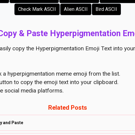
Check Mark ASCII
Alien ASCII
Bird ASCII
Copy & Paste Hyperpigmentation Emo
asily copy the Hyperpigmentation Emoji Text into your
ck a hyperpigmentation meme emoji from the list.
utton to copy the emoji text into your clipboard.
e social media platforms.
Related Posts
y and Paste