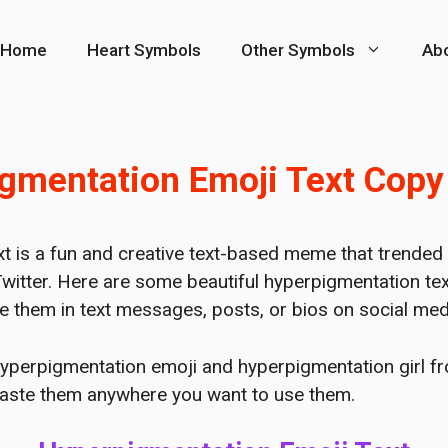
Home
Heart Symbols
Other Symbols
Ab
gmentation Emoji Text Copy
t is a fun and creative text-based meme that trended
Twitter. Here are some beautiful hyperpigmentation te
e them in text messages, posts, or bios on social med
hyperpigmentation emoji and hyperpigmentation girl from
paste them anywhere you want to use them.