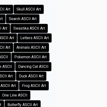
CII Art
Skull ASCII Art
rt
Search ASCII Art
I Art
Swastika ASCII Art
ASCII Art
Letters ASCII Art
CII Art
Animals ASCII Art
ASCII
Pokemon ASCII Art
e ASCII
Dancing Cat ASCII
SCII Art
Duck ASCII Art
 ASCII Art
Frog ASCII Art
One Line ASCII
t
Butterfly ASCII Art