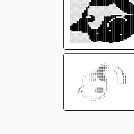
░░░░░░░░░░░▄█████████████████████▄░
░░░░░░░░░░░███████████▀▀░▀█████████
░░░░░░░░░▄█░░░░░░░░░░░░░░░▀████████
░░░░░░░░▄█░░░░░░░░░░░░░░░░░░▀██████
░░░░░░░▄██░░░░░░░░░░░░░░░░░░░░▀▀███
░░░░░░░███░▄▄░░░░░░░░░░▄▄▄▄▄▄░░▄▄▄▄
░░░░░░▄██▄▄▄██░░░░░█████▀█▄▄▄▄▀████
░░░░▄████████▀░░░░▄███▀▄███████▄███
░░▄▄██████░░░░░░░░███▀█████████████
▄██████████░░░░░░████░█████████████
████████████▄▄▄▄███████████████████
░▀▀▀▀▀▀███████████████▄████████████
░░░░░░░░░░█████▄████████████▀██████
░░░░░░░░░░░██████████████████████▀
░░░░░░░░░░░▀██████████████████▀▀
░░░░░░░░░░░░░▀▀░░░▀▀▀▀██▀▀▀▀
⠀⠀⠀⠀⠀⠀⠀⠀⠀⠀⠀⠀⠀⠀⠀⠀⠀⠀⠀⠀⠀⠀⠀⠀⠀⠀⠀⠀⠀⠀
⠀⠀⠀⠀⠀⠀⠀⠀⠀⠀⠀⠀⠀⠀⠀⠄⣐⣂⣀⣐⣂⠠⢀⠀⠀⠀⠀⠀⠀⠀
⠀⠀⠀⠀⠀⠀⠀⠀⠀⠀⠀⠀⠀⢀⣴⣿⣿⣿⣿⡆⠈⠙⠲⣄⠀⠀⠀⠀⠀⠀
⠀⠀⠀⠀⠀⠀⠀⠀⠀⠀⠠⠀⢂⣾⣿⣿⡿⠋⠭⠓⠲⣄⠀⠈⢳⡀⠀⠀⠀⠀
⠀⠀⠀⠀⠀⠀⠀⡀⣠⣶⣿⣿⣿⣿⣿⣿⡀⠄⠀⠀⠀⢈⢧⠀⠀⣧⠀⠀⠀⠀
⠀⠀⠀⠀⠀⠀⠐⣰⠛⢿⣿⣛⠉⣿⣿⣿⣿⡆⠂⠀⠀⠀⢸⠀⠀⢸⢸⠀⠀⠀
⠀⠀⠀⠀⠀⠀⡇⡇⠀⣿⣷⡌⡇⠘⢿⣿⣿⣿⠀⠀⠀⠀⢸⠀⠀⢸⢸⠀⠀⠀
⠀⠀⠀⠀⠀⠀⡇⡇⠀⠈⠛⠋⠁⠀⠀⠉⠛⢻⠀⠀⠀⠀⢸⠀⠀⢸⢸⠀⠀⠀
⠀⠀⠀⠀⠀⠀⣡⠇⠀⠀⠀⠀⠀⠀⠀⠀⠀⢸⠀⠀⠀⠀⠀⠉⠉⠉⠀⠀⠀⠀
⠀⠀⠀⠀⢠⠞⠁⠀⠀⠀⠀⠀⣠⣶⣶⣦⠀⢸⠀⠀⠀⠀⠀⠀⠀⠀⠀⠀⠀⠀
⠀⠀⠀⠀⣞⣰⣆⡀⠀⠀⠀⠀⢿⣿⣿⣿⠃⡞⠀⠀⠀⠀⠀⠀⠀⠀⠀⠀⠀⠀
⠀⠀⠀⠐⠀⠀⠄⣇⣀⠀⠀⠀⠈⠉⠉⠁⡼⠁⠁⠀⠀⠀⠀⠀⠀⠀⠀⠀⠀⠀
⠀⠀⠀⠀⠀⠀⠘⢷⣲⡿⠂⠀⢀⣀⡤⢊⠔⠁⠀⠀⠀⠀⠀⠀⠀⠀⠀⠀⠀⠀
⠀⠀⠀⠀⠀⠀⠀⠀⠩⠭⠭⠭⠍⠁⠂⠀⠀⠀⠀⠀⠀⠀⠀⠀⠀⠀⠀⠀⠀⠀
⠀⠀⠀⠀⠀⠀⠀⠀⠀⠀⠀⠀⠀⠀⠀⠀⠀⠀⠀⠀⠀⠀⠀⠀⠀⠀⠀⠀⠀⠀